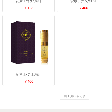
爱康子弹头•延时
爱康子弹头•延时
￥128
￥400
挺博士•男士精油
￥400
共 1 页/5 条记录