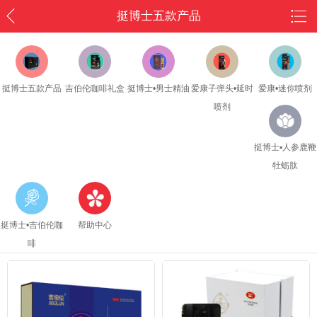
挺博士五款产品
挺博士五款产品
吉伯伦咖啡礼盒
挺博士•男士精油
爱康子弹头•延时
爱康•迷你喷剂
喷剂
挺博士▪人参鹿鞭
牡蛎肽
挺博士•吉伯伦咖
帮助中心
啡