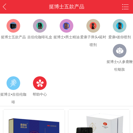
挺博士五款产品
挺博士五款产品
吉伯伦咖啡礼盒
挺博士•男士精油
爱康子弹头•延时
爱康•迷你喷剂
喷剂
挺博士▪人参鹿鞭
牡蛎肽
挺博士•吉伯伦咖
帮助中心
啡