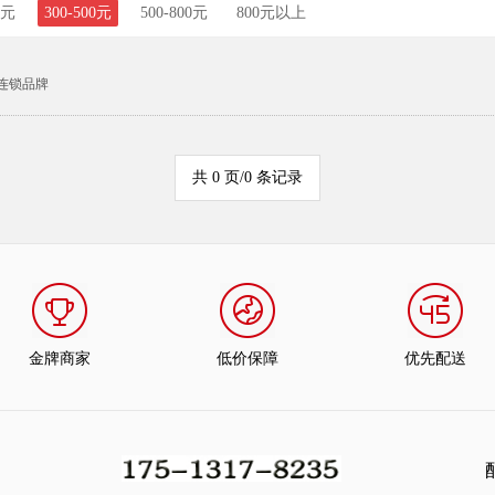
0元
300-500元
500-800元
800元以上
连锁品牌
共 0 页/0 条记录
金牌商家
低价保障
优先配送