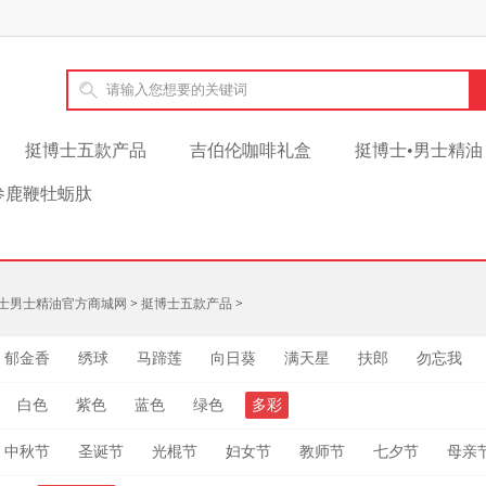
挺博士五款产品
吉伯伦咖啡礼盒
挺博士•男士精油
参鹿鞭牡蛎肽
博士男士精油官方商城网
>
挺博士五款产品
>
郁金香
绣球
马蹄莲
向日葵
满天星
扶郎
勿忘我
白色
紫色
蓝色
绿色
多彩
中秋节
圣诞节
光棍节
妇女节
教师节
七夕节
母亲