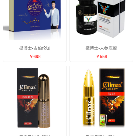
挺博士▪吉伯伦咖
挺博士▪人参鹿鞭
￥698
￥558