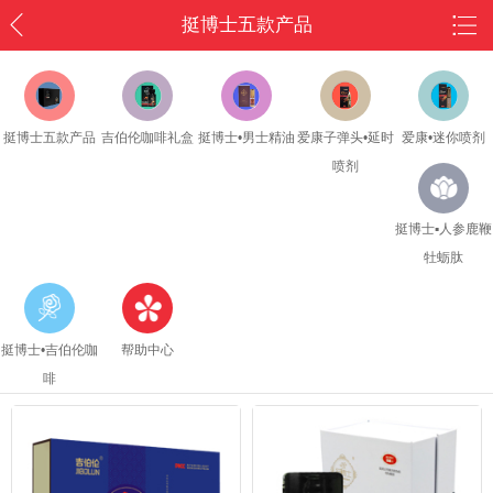
挺博士五款产品
挺博士五款产品
吉伯伦咖啡礼盒
挺博士•男士精油
爱康子弹头•延时
爱康•迷你喷剂
喷剂
挺博士▪人参鹿鞭
牡蛎肽
挺博士•吉伯伦咖
帮助中心
啡