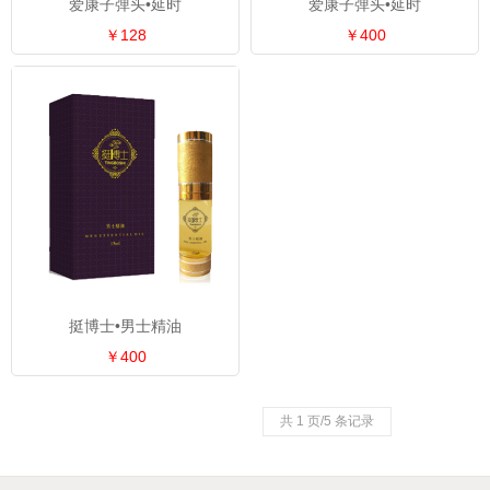
爱康子弹头•延时
爱康子弹头•延时
￥128
￥400
挺博士•男士精油
￥400
共 1 页/5 条记录