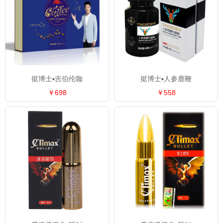
挺博士▪吉伯伦咖
挺博士▪人参鹿鞭
￥698
￥558