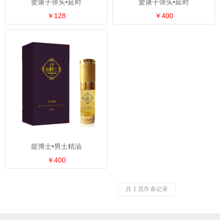
爱康子弹头•延时
爱康子弹头•延时
￥128
￥400
挺博士•男士精油
￥400
共 1 页/5 条记录