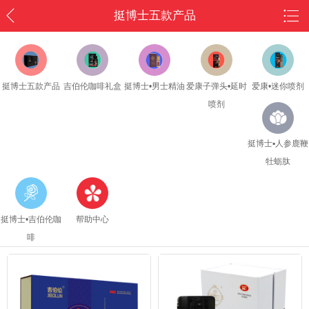
挺博士五款产品
挺博士五款产品
吉伯伦咖啡礼盒
挺博士•男士精油
爱康子弹头•延时
爱康•迷你喷剂
喷剂
挺博士▪人参鹿鞭
牡蛎肽
挺博士•吉伯伦咖
帮助中心
啡