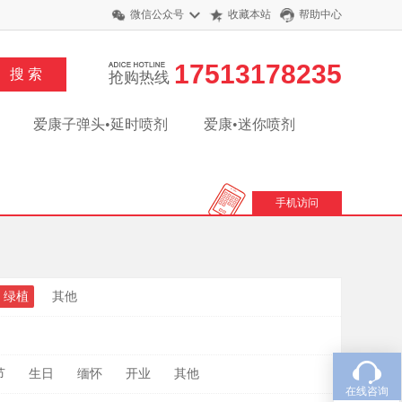
微信公众号
收藏本站
帮助中心
17513178235
抢购热线
爱康子弹头•延时喷剂
爱康•迷你喷剂
手机访问
绿植
其他
节
生日
缅怀
开业
其他
在线咨询