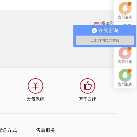
售前咨询
200%
退赔承诺
在线咨询
售前咨询
点击咨询官方客服
售前咨询
售后服务
发货保密
万千口碑
配送方式
售后服务