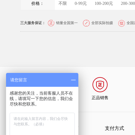
价格：
不限
0-99元
100-200元
200-30
三大服务保证：
销量全国第一
全部实际拍摄
全国
请您留言
感谢您的关注，当前客服人员不在
品牌保证
正品销售
线，请填写一下您的信息，我们会
尽快和您联系。
购物指南
支付方式