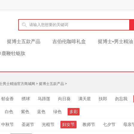
挺博士五款产品
吉伯伦咖啡礼盒
挺博士•男士精油
参鹿鞭牡蛎肽
博士男士精油官方商城网
>
挺博士五款产品
>
郁金香
绣球
马蹄莲
向日葵
满天星
扶郎
勿忘我
白色
紫色
蓝色
绿色
多彩
中秋节
圣诞节
光棍节
妇女节
教师节
七夕节
母亲