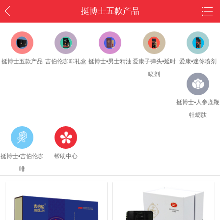
挺博士五款产品
挺博士五款产品
吉伯伦咖啡礼盒
挺博士•男士精油
爱康子弹头•延时
爱康•迷你喷剂
喷剂
挺博士▪人参鹿鞭
牡蛎肽
挺博士•吉伯伦咖
帮助中心
啡