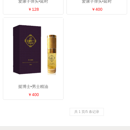
爱康子弹头•延时
爱康子弹头•延时
￥128
￥400
挺博士•男士精油
￥400
共 1 页/5 条记录